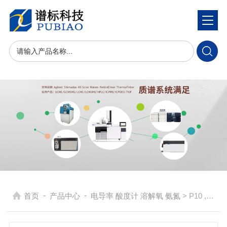
-
-
首页
产品中心
电导率 酸度计 溶解氧 氨氮
> P10 ,P20 触摸屏酸度计