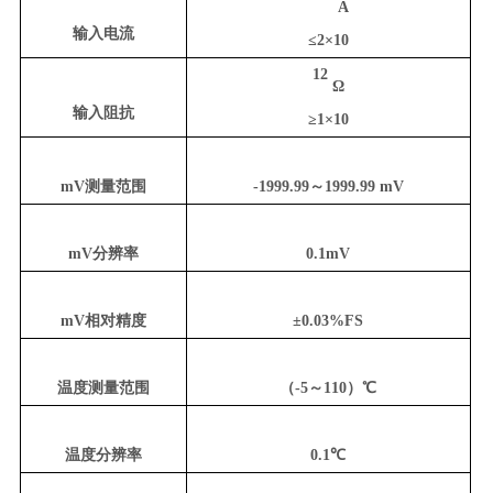
A
输入电流
≤2×10
12
Ω
输入阻抗
≥1×10
mV测量范围
-1999.99～1999.99 mV
mV分辨率
0.1mV
mV相对精度
±0.03%FS
温度测量范围
（-5～110）℃
温度分辨率
0.1℃