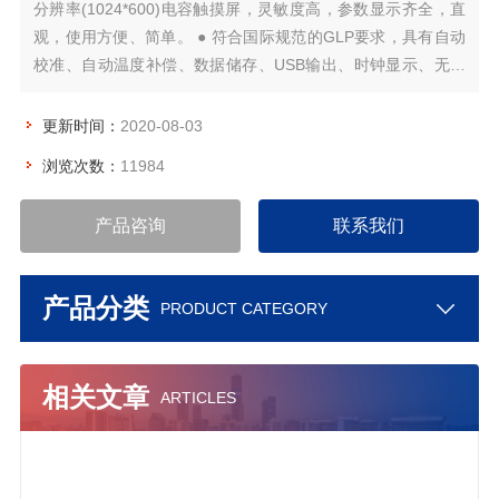
分辨率(1024*600)电容触摸屏，灵敏度高，参数显示齐全，直
观，使用方便、简单。 ● 符合国际规范的GLP要求，具有自动
校准、自动温度补偿、数据储存、USB输出、时钟显示、无线
打印、功能设置和自诊断信息等智能化功能。 ●仪器内置中英
文双语操作系统，人性化操作设计，仪器亮度可调. ●内置大容
更新时间：
2020-08-03
量存储可储存2000套测量数据，数据可以通过U盘存储转移数
浏览次数：
11984
据，存储数据可用通用办公软件EXELL打开，极大的方便客户
编辑。
产品咨询
联系我们
产品分类
PRODUCT CATEGORY
相关文章
ARTICLES