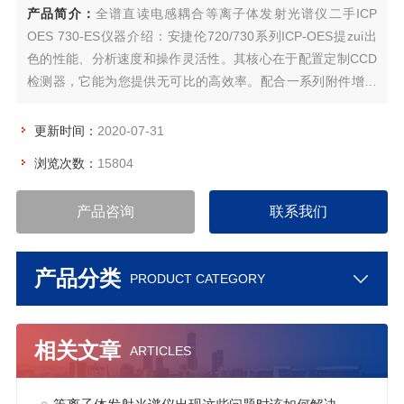
产品简介：
全谱直读电感耦合等离子体发射光谱仪二手ICP
OES 730-ES仪器介绍：安捷伦720/730系列ICP-OES提zui出
色的性能、分析速度和操作灵活性。其核心在于配置定制CCD
检测器，它能为您提供无可比的高效率。配合一系列附件增强
仪器性能，该系列仪器能满足您zui苛刻的需求——无论是现在
还是将来。安捷伦720/730 系列 ICP-OES 是世jie上性能优良的
更新时间：
2020-07-31
全谱直读 ICPOES。
浏览次数：
15804
产品咨询
联系我们
产品分类
PRODUCT CATEGORY
相关文章
ARTICLES