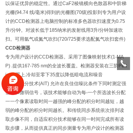
以保证优异的稳定性。通过CaF2棱镜横向色散器和中阶梯
光栅(94.74 线/毫米)得到的光栅图(70级)投影到专为用户设
计的CCD检测器上电脑控制的标准多色器吹扫速度为0.75
升/分钟。对波长低于185纳米的发射线用3升/分钟加速吹
扫。可用氩气或氮气吹扫(720/725要求选配氮气吹扫套件)
CCD检测器
专为用户设计的CCD检测器。采用了图像映射技术(1-MA
P) .提供167-785 nm的全波长覆盖。检测器安装在三阶Pelt
ier装置上.冷却至零下35度以降低暗电流和噪音
自适应积分技术(AIT) 允许在良佳信噪比条件下同时测定强
信号和微弱信号，该技术能够自动为每-一个所选波长分配
一一个像素读取时间一越强的峰分配的积分时间越短，越
弱的峰分配的积分时间越长。和传统同步系统依次排列读
取步像不同，自适应积分技术能够在同一时间完成所有读
取步骤，从而提供真正的同步测量专为用户设计的检测器