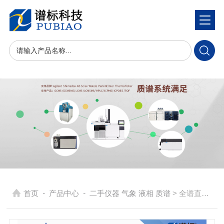
-
-
首页
产品中心
二手仪器 气象 液相 质谱
> 全谱直读电感耦合等离子体发射光谱仪二手ICP OES 730-ES