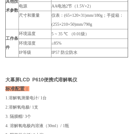
其他技
电源
AA电池2节（1.5V×2）
术参数
尺寸和重量
仪表：(65×120×31)mm/180g；手提箱：
(255×210×50)mm/790g
环境温度
5 ~ 35
℃
（0.01级）
工作条
环境湿度
≤85%
件
IP等级
IP57 防尘防水
大幕屏LCD
P610便携式溶解氧仪
标准配置：
1.溶解氧测量电计/
1台
2.溶解氧电极/
1支
3. 隔膜帽/
3个
4. 溶解氧电极内溶液（30ml）/
1瓶