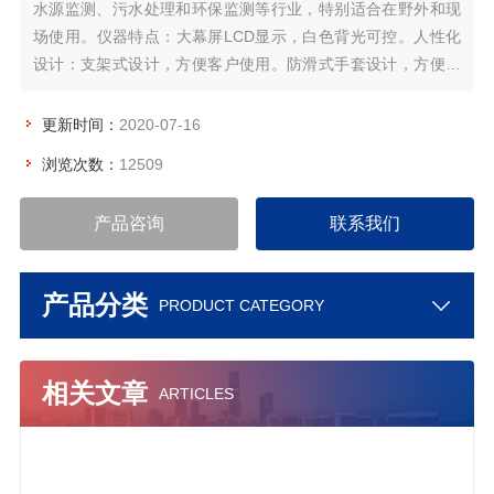
水源监测、污水处理和环保监测等行业，特别适合在野外和现
场使用。仪器特点：大幕屏LCD显示，白色背光可控。人性化
设计：支架式设计，方便客户使用。防滑式手套设计，方便客
户操作。溶解氧测量模式具有自动温度补偿、自动盐度补偿和
手动气压补偿的功能。
更新时间：
2020-07-16
浏览次数：
12509
产品咨询
联系我们
产品分类
PRODUCT CATEGORY
相关文章
ARTICLES