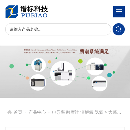
-
-
首页
产品中心
电导率 酸度计 溶解氧 氨氮
> 大幕屏LCD P610便携式溶解氧仪