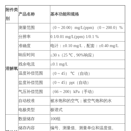
附件类
产品名称
基本功能和规格
别
测量范围
（0 ~ 20.00）mg/L(ppm) （0 ~ 200.0）%
分辨率
0.1/0.01 mg/L(ppm) 1/0.1 %
准确度
电计：±0.10 mg/L，配套：±0.40 mg/L
响应时间
≤30 s（25
℃
, 90%响应）
残余电流
≤0.1 mg/L
溶解氧
温度补偿范围
（0 ~ 45）
℃
（自动）
盐度补偿范围
（0 ~ 45）ppt（自动）
气压补偿范围
（66 ~ 200）kPa（手动）
自动校准
被水饱和的空气；被空气饱和的水
电极类型
极谱式
数据储存
100组
储存内容
编号、测量值、测量单位和温度值。