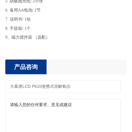
5. 阴极抛光纸/
2小张
6. 备用AA电池/
2节
7. 说明书/
1份
8. 手提箱/
1个
9、磁力搅拌器 （选配）
产品咨询