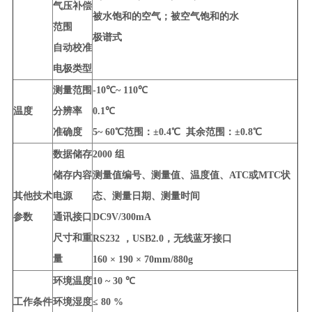
气压补偿
被水饱和的空气；被空气饱和的水
范围
极谱式
自动校准
电极类型
测量范围
-10℃~ 110℃
温度
分辨率
0.1℃
准确度
5~ 60℃范围：±0.4℃ 其余范围：±0.8℃
数据储存
2000
组
储存内容
测量值编号、测量值、温度值、ATC或MTC状
其他技术
电源
态、测量日期、测量时间
参数
通讯接口
DC9V/300mA
尺寸和重
RS232
，USB2.0，无线蓝牙接口
量
160 × 190 × 70mm/880g
环境温度
10 ~ 30 ℃
工作条件
环境湿度
≤ 80 %