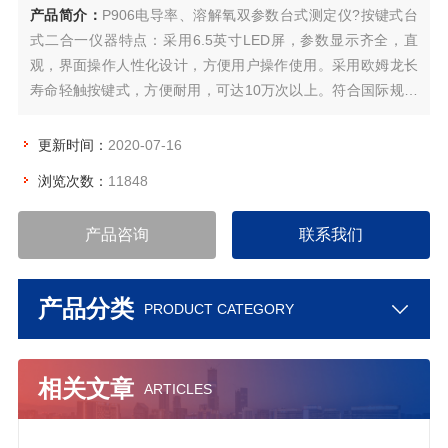
产品简介：
P906电导率、溶解氧双参数台式测定仪?按键式台
式二合一仪器特点：采用6.5英寸LED屏，参数显示齐全，直
观，界面操作人性化设计，方便用户操作使用。采用欧姆龙长
寿命轻触按键式，方便耐用，可达10万次以上。符合国际规范
的GLP要求，具有自动校准、自动温度补偿、数据储存、USB
输出、时钟显示、无线打印、功能设置和自诊断信息等智能化
更新时间：
2020-07-16
功能。
浏览次数：
11848
产品咨询
联系我们
产品分类
PRODUCT CATEGORY
相关文章
ARTICLES