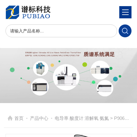
-
-
首页
产品中心
电导率 酸度计 溶解氧 氨氮
> P906电导率、溶解氧双参数台式测定仪 按键式台式二合一