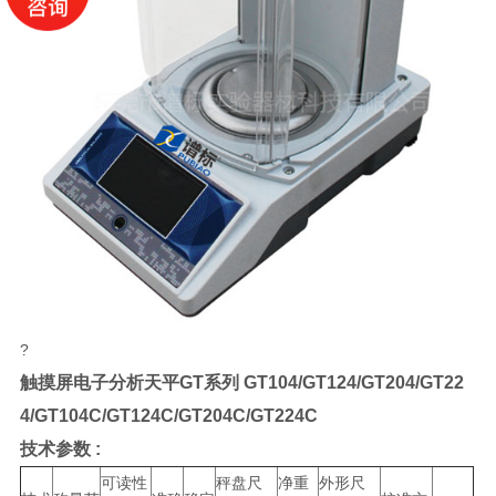
?
触摸屏电子分析天平
GT系列
GT104/GT124/GT204/GT22
4/GT104C/GT124C/GT204C/GT224C
技术参数
:
可读性
秤盘尺
净重
外形尺