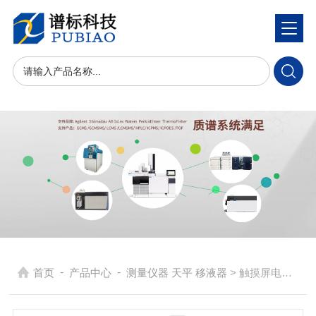
-
-
首页
产品中心
测量仪器 天平 移液器
> 触摸屏电子分析天平GT系列GT104、GT124-GT224C