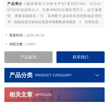
产品简介：
触摸屏电子分析天平GT系列GT104、GT124-
GT224C仪器特点:1、内置ARM32位微处理芯片，运行速度
快、测量准确度高；?2、采用数字滤波和先进的数据处理技
术，智能改善仪器响应速度和测量数据准确度。3、采用先进的
电磁传感器技术，传感器配件使用高精度数控加工中心加工，
保证了传感器的精度及稳定性；
更新时间：
2020-05-19
浏览次数：
12807
产品咨询
联系我们
产品分类
PRODUCT CATEGORY
相关文章
ARTICLES