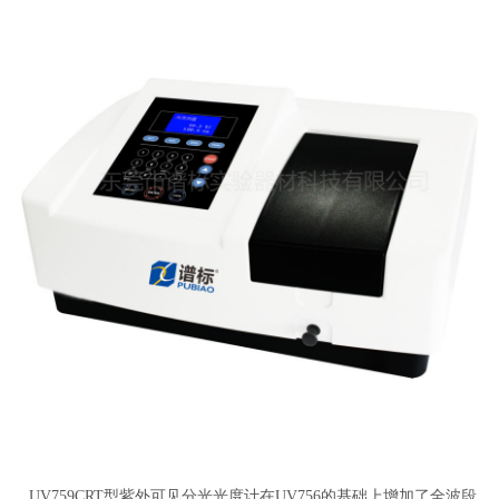
UV759CRT型紫外可见分光光度计在UV756的基础上增加了全波段