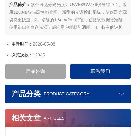
产品简介：
紫外可见分光光度计UV756/UV759仪器特点:1、采
用1200条/mm高性能光栅。新型的光源控制系统，使仪器光源
切换更快速。2、精确的1.8nm/2nm带宽，使测试数据更准确。
使用进口长寿命光源，减轻用户耗材的消耗。3、特有的波长控
制系统，使波长精度更高。改良的光学系统，使测试更准确。
4、采用进口的光电转换器，使仪器的灵敏度更高。
更新时间：
2020-05-08
浏览次数：
12045
产品咨询
联系我们
产品分类
PRODUCT CATEGORY
相关文章
ARTICLES