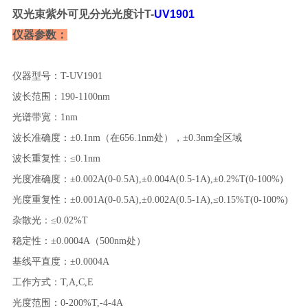
双光束紫外可见分光光度计T-
UV1901
仪器参数：
仪器型号
：
T-UV1901
波长范围
：
190-1100nm
光谱带宽
：
1nm
波长准确度
：
±
0.1nm（在656.1nm处），±0.3nm全区域
波长重复性
：
≤
0.1nm
光度准确度
：
±
0.002A(0-0.5A),±0.004A(0.5-1A),±0.2%T(0-100%)
光度重复性
：
±
0.001A(0-0.5A),±0.002A(0.5-1A),≤0.15%T(0-100%)
杂散光
：
≤
0.02%T
稳定性
：
±
0.0004A（500nm处）
基线平直度
：
±
0.0004A
工作方式
：
T,A,C,E
光度范围
：
0-200%T,-4-4A