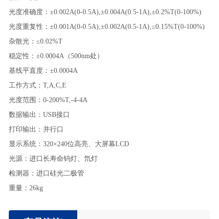
光度准确度
：
±
0.002A(0-0.5A),±0.004A(0.5-1A),±0.2%T(0-100%)
光度重复性
：
±
0.001A(0-0.5A),±0.002A(0.5-1A),≤0.15%T(0-100%)
杂散光
：
≤
0.02%T
稳定性
：
±
0.0004A（500nm处）
基线平直度
：
±
0.0004A
工作方式
：
T,A,C,E
光度范围
：
0-200%T,-4-4A
数据输出
：
USB接口
打印输出
：
并行口
显示系统
：
320×240位高亮、大屏幕LCD
光源
：
进口长寿命钨灯、氘灯
检测器
：
进口硅光二极管
重量
：
26kg