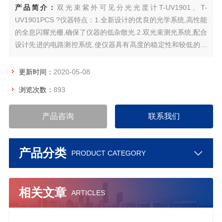
产品简介：
双光束紫外可见分光光度计T-UV1901、T-
UV1901PCS ?仪器特点：1.全新设计的优良的光学系统,高性能
的全息闪耀光栅,确保了仪器的低杂散光.2.双光束测光系统,配合
设计先进的电路测控系统.使仪器具有高度的稳定性和较低的噪
声。3.全自动的控制系统,先进的设计理念,确保仪器具有高可靠
性和高稳定性.~
更新时间：
2020-05-08
浏览次数：
893
产品咨询
联系我们
产品分类
PRODUCT CATEGORY
相关文章
ARTICLES