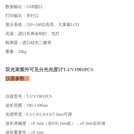
数据输出
：
USB接口
打印输出
：
并行口
显示系统
：
320×240位高亮、大屏幕LCD
光源
：
进口长寿命钨灯、氘灯
检测器
：
进口硅光二极管
重量
：
24kg
双光束紫外可见分光光度计T-UV1901PCS
仪器参数：
仪器型号
：
T-UV1901PCS
波长范围
：
190-1100nm
光谱带宽
：
0.5/1.0/2.0/4.0/5.0nm可调
波长准确度
：
±
0.1nm（在656.1nm处），±0.3nm全区域
波长重复性
：
≤
0.1nm