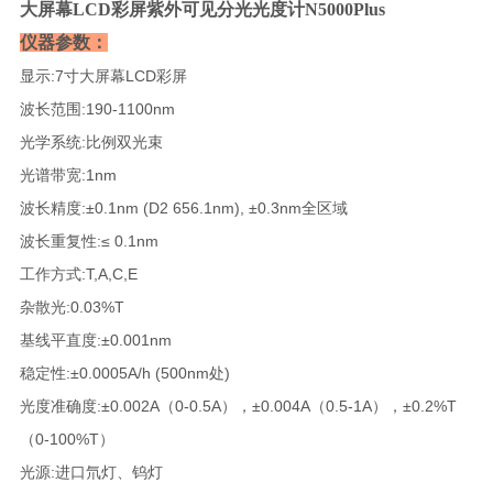
大屏幕LCD彩屏紫外可见分光光度计N5000Plus
仪器参数：
显示:7寸大屏幕LCD彩屏
波长范围:190-1100nm
光学系统:比例双光束
光谱带宽:1nm
波长精度:±0.1nm (D2 656.1nm), ±0.3nm全区域
波长重复性:≤ 0.1nm
工作方式:T,A,C,E
杂散光:0.03%T
基线平直度:±0.001nm
稳定性:±0.0005A/h (500nm处)
光度准确度:±0.002A（0-0.5A），±0.004A（0.5-1A），±0.2%T
（0-100%T）
光源:进口氘灯、钨灯