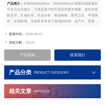
产品简介：
本系列N5000Plus、N5000SPlus大屏幕扫描型紫外
可见分光光度计，可满足用户的不同应用要求需要。是针对有
机化学、生物化学、药品分析、食品检验、医药卫生、环境保
护、水质检测、生命科学等各个领域的科研、生产中，需要精
确测定的高要求专业用户而设计的，运用微机技术及电控系
统，优化传统光路设计和结构设计，使仪器在扩展新功能的同
更新时间：
2020-05-07
时，准确性，稳定性，耐用性也更有保证。
浏览次数：
12524
产品咨询
联系我们
产品分类
PRODUCT CATEGORY
相关文章
ARTICLES