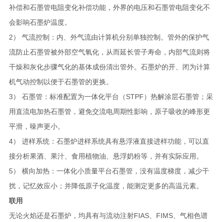
补偿和石墨管电阻变化补偿功能，外界的电压和石墨管电阻变化不
会影响石墨炉温度。
2） 气流控制：内、外气流由计算机分别单独控制。管外的保护气
流防止石墨管被外部空气氧化，从而延长管子寿命，内部气流则将
干燥和灰化步骤气化的基体成份清出管外。石墨炉的开、闭为计算
机气动控制以便于石墨管的更换。
3） 石墨管：标准配置为一体化平台（STPF）热解涂层石墨管；采
用直流电加热石墨管，避免交流电周期性影响，原子吸收的峰形更
平滑，噪声更小。
4） 进样系统：石墨炉进样系统具有悬浮液直接进样功能，可以直
接分析果酒、果汁、食用植物油、悬浮奶粉等，并有实际应用。
5） 横向加热：一体化小质量平台石墨管，没有温度梯度，减少干
扰，记忆效应小；并降低原子化温度，能测定更多的高温元素。
联用
无论火焰还是石墨炉，均具有与流动注射FIAS、FIMS、气相色谱