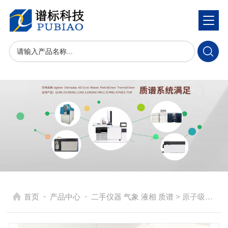
-
-
首页
产品中心
二手仪器 气象 液相 质谱
> 原子吸收光谱仪二手PE AAnalyst800珀金埃尔默