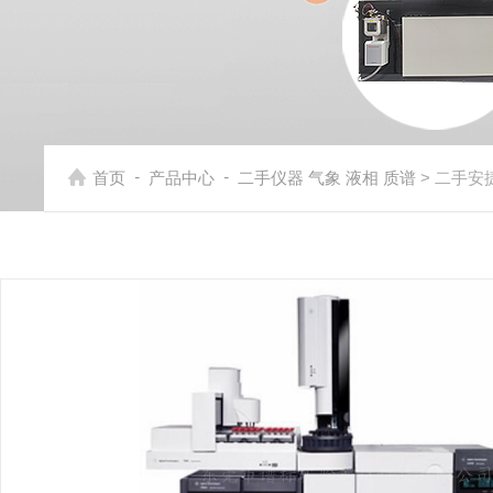
-
-
首页
产品中心
二手仪器 气象 液相 质谱
> 二手安捷伦