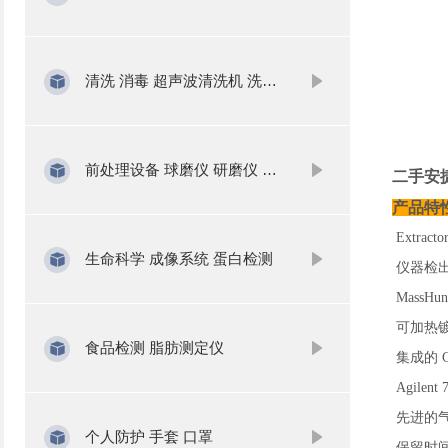
清洗 消毒 超声波清洗机 洗瓶机
前处理设备 球磨仪 研磨仪 氮吹仪 固相萃取
二手安
产品特
Extra
生命科学 成像系统 蛋白检测
仪器检出
Mass
可加热镀
食品检测 脂肪测定仪
集成的 
Agil
先进的气
个人防护 手套 口罩
保留时