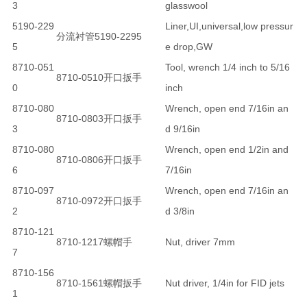
3
glasswool
5190-229
Liner,UI,universal,low pressur
分流衬管5190-2295
5
e drop,GW
8710-051
Tool, wrench 1/4 inch to 5/16
8710-0510开口扳手
0
inch
8710-080
Wrench, open end 7/16in an
8710-0803开口扳手
3
d 9/16in
8710-080
Wrench, open end 1/2in and
8710-0806开口扳手
6
7/16in
8710-097
Wrench, open end 7/16in an
8710-0972开口扳手
2
d 3/8in
8710-121
8710-1217螺帽手
Nut, driver 7mm
7
8710-156
8710-1561螺帽扳手
Nut driver, 1/4in for FID jets
1