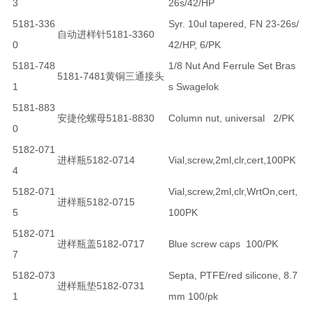
3
26s/42/HP
5181-336
Syr. 10ul tapered, FN 23-26s/
自动进样针5181-3360
0
42/HP, 6/PK
5181-748
1/8 Nut And Ferrule Set Bras
5181-7481黄铜三通接头
1
s Swagelok
5181-883
安捷伦螺母5181-8830
Column nut, universal 2/PK
0
5182-071
进样瓶5182-0714
Vial,screw,2ml,clr,cert,100PK
4
5182-071
Vial,screw,2ml,clr,WrtOn,cert,
进样瓶5182-0715
5
100PK
5182-071
进样瓶盖5182-0717
Blue screw caps 100/PK
7
5182-073
Septa, PTFE/red silicone, 8.7
进样瓶垫5182-0731
1
mm 100/pk