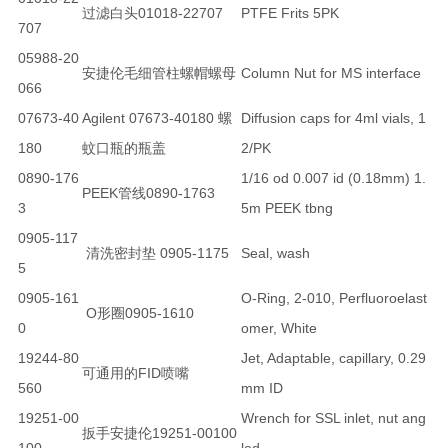
过滤白头01018-22707
PTFE Frits 5PK
707
05988-20
安捷伦毛细管柱螺帽螺母
Column Nut for MS interface
066
07673-40
Agilent 07673-40180 螺
Diffusion caps for 4ml vials, 1
180
蚊口瓶的瓶盖
2/PK
0890-176
1/16 od 0.007 id (0.18mm) 1.
PEEK管线0890-1763
3
5m PEEK tbng
0905-117
清洗密封垫 0905-1175
Seal, wash
5
0905-161
O-Ring, 2-010, Perfluoroelast
O形圈0905-1610
0
omer, White
19244-80
Jet, Adaptable, capillary, 0.29
可通用的FID喷嘴
560
mm ID
19251-00
Wrench for SSL inlet, nut ang
扳手安捷伦19251-00100