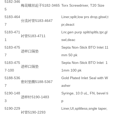
5182-346
梅花螺丝起子5182-3465
Torx Screwdriver, T20 Size
5
5183-464
Liner,split,low prs drop,glswl,t
分流衬管5183-4647
7
pr,deact
5183-471
Lnr,gen purp split/spltls,tpr,gl
衬管5183-4711
1
swl,deac
5183-475
Septa Non-Stick BTO Inlet 11
进样口隔垫
7
mm 50 pk
5183-475
Septa Non-Stick BTO Inlet 1
进样口隔垫
7-100
1mm 100 pk
5188-536
Gold Plated Inlet Seal with W
密封垫圈5188-5367
7
asher
5190-148
Syringe, 10.0 uL, FN, bevel ti
进样针5190-1483
3
p
5190-229
Liner,UI,splitless,sngle taper,
衬管5190-2293