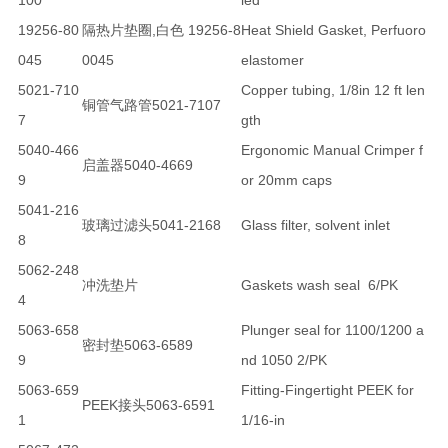
100
led
19256-80
隔热片垫圈,白色 19256-8
Heat Shield Gasket, Perfuoro
045
0045
elastomer
5021-710
Copper tubing, 1/8in 12 ft len
铜管气路管5021-7107
7
gth
5040-466
Ergonomic Manual Crimper f
启盖器5040-4669
9
or 20mm caps
5041-216
玻璃过滤头5041-2168
Glass filter, solvent inlet
8
5062-248
冲洗垫片
Gaskets wash seal 6/PK
4
5063-658
Plunger seal for 1100/1200 a
密封垫5063-6589
9
nd 1050 2/PK
5063-659
Fitting-Fingertight PEEK for
PEEK接头5063-6591
1
1/16-in