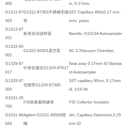
305
m, 0.17mm
G1312-87
G1312-87303不锈钢毛细
SST Capillary 400x0.17 mm,
303
管
m/m, ps/ps
G1313-87
标准自动进样器
Needle, G1313A Autosampler
201
G1322-60
G1322-60001真空泵
AC 3.3Vacuum Chamber,
001
G1329-87
Seat assy 0.17mm ID Standa
针座安捷伦G1329-87017
017
rd Autosampler
G1329-87
SST capillary 90cm, 0.17mm
毛细管G1329-87300
300
id, 1/16 fitt
G1531-20
FID收集极绝缘体
FID Collector Insulator
700
G1531-80
Agilent G1531-80560喷
Jet, Capillary Optimized,0.29
560
嘴
mm ID