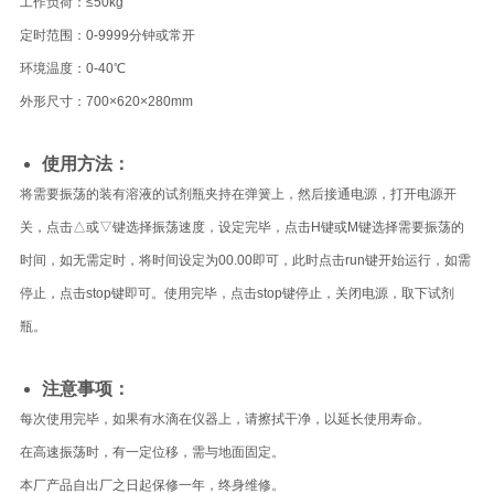
工作负荷：≤50kg
定时范围：0-9999分钟或常开
环境温度：0-40℃
外形尺寸：700×620×280mm
使用方法：
将需要振荡的装有溶液的试剂瓶夹持在弹簧上，然后接通电源，打开电源开
关，点击△或▽键选择振荡速度，设定完毕，点击H键或M键选择需要振荡的
时间，如无需定时，将时间设定为00.00即可，此时点击run键开始运行，如需
停止，点击stop键即可。使用完毕，点击stop键停止，关闭电源，取下试剂
瓶。
注意事项：
每次使用完毕，如果有水滴在仪器上，请擦拭干净，以延长使用寿命。
在高速振荡时，有一定位移，需与地面固定。
本厂产品自出厂之日起保修一年，终身维修。