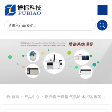
-
-
首页
产品中心
培养箱 干燥箱 气氛炉 水浴锅 振荡器
> 