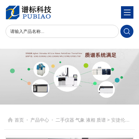
-
-
首页
产品中心
二手仪器 气象 液相 质谱
> 安捷伦二手分析仪器AA280Z