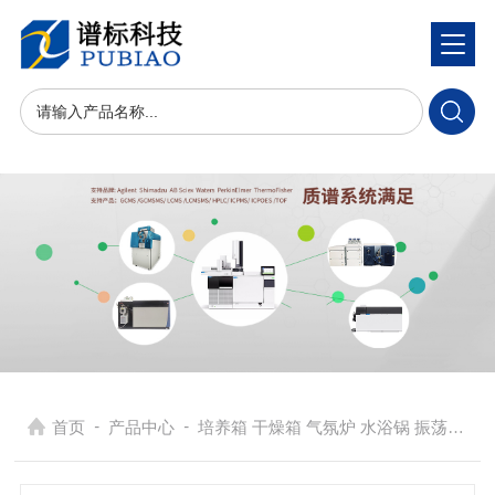
-
-
首页
产品中心
培养箱 干燥箱 气氛炉 水浴锅 振荡器
> 