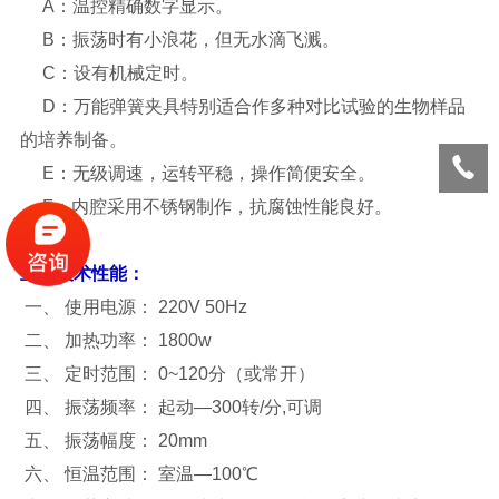
A：温控精确数字显示。
B：振荡时有小浪花，但无水滴飞溅。
C：设有机械定时。
D：万能弹簧夹具特别适合作多种对比试验的生物样品
的培养制备。
E：无级调速，运转平稳，操作简便安全。
F：内腔采用不锈钢制作，抗腐蚀性能良好。
主要技术性能：
一、 使用电源： 220V 50Hz
二、 加热功率： 1800w
三、 定时范围： 0~120分（或常开）
四、 振荡频率： 起动—300转/分,可调
五、 振荡幅度： 20mm
六、 恒温范围： 室温—100℃