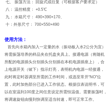
七、 振荡方法： 回旋式或往复（可根据客户要求定）
八： 温控精度： +0.5℃
九： 水箱尺寸： 490×390×170、
十：外形尺寸： 700×550×490
使用方法：
首先向水箱内加入一定量的水（振动板入水2公分为宜）
将需振荡培养的样品夹在托盘夹具上。接通电源（将随机
所配的电源插头分别插头分别插在本机电源插座上），合
上电源开关（锨下）指示灯亮，表明机内电源一经接通，
此时将定时器调至所需的工作时间，或选至常开“NO”位
置，此时加热部分已进入工作状态。根据仪表说明书，可
以在室温到100度之间任意设定所需恒温值。需要振荡时，
将调速旋钮由慢到快调至适当转速，即可正常工作。