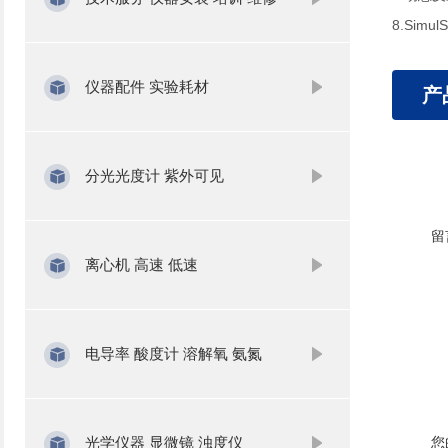
8.Sim
仪器配件 实验耗材
产
分光光度计 紫外可见
留
离心机 高速 低速
电导率 酸度计 溶解氧 氨氮
光学仪器 显微镜 浊度仪
您