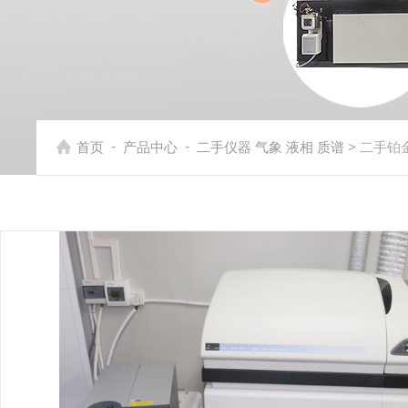
-
-
首页
产品中心
二手仪器 气象 液相 质谱
> 二手铂