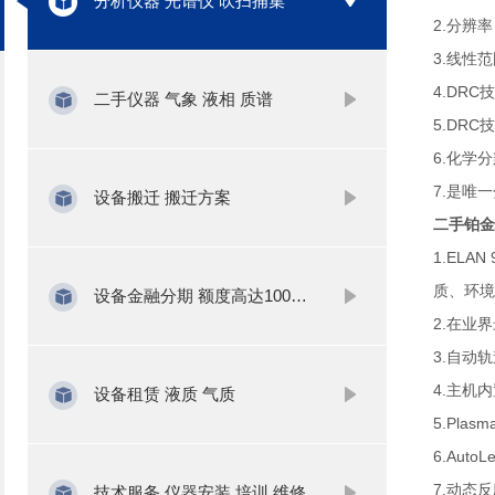
分析仪器 光谱仪 吹扫捕集
2.分辨
3.线性
4.DR
二手仪器 气象 液相 质谱
5.DR
6.化学分
7.是唯一
设备搬迁 搬迁方案
二手铂金
1.ELA
质、环境
设备金融分期 额度高达1000万
2.在业
3.自动
4.主机
设备租赁 液质 气质
5.Pl
6.Au
7.动态
技术服务 仪器安装 培训 维修