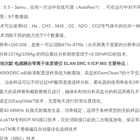
率：0.3－3amu，在同一方法中在线可调（AutoRes?），可在运行
范围：9个数量级。
C技术可以使用H2，He，CH3，NH3，O2，N2O，CO2等气体中的任何一
C技术消除干扰的能力优于7个数量级。
辨率>150,000，是唯一可以消除87Sr-87Rb（分开两离子需要的分辨率287,
分析107Ag/109Ag 的同位素比分析精密度优于<0.08%RSD的技术。
埃尔默 电感耦合等离子体质谱仪
ELAN DRC II ICP-MS 主要特点：
N 9000/DRC-e的标准配置进样系统为耐腐蚀、高盐的GemClean?的十
、冶金样品可以不经过赶HF酸而直接进样分析。雾化器的使用寿命在3年以
界最大的采样锥和截取锥锥孔设计，确保长时间分析高盐分的样品而锥孔不
轨道定位EasyGlide?技术，无需每天进行炬管位置优化。
内置40.68MHz 自激式射频发生器，功率稳定，适用于各种类型的无机样
asmaLokTM专利ICP-MS接口技术，完全消除接口处的二次电弧放电，
toLensTM离子透镜偏压自动最佳化选择技术
反应池（DRC）技术